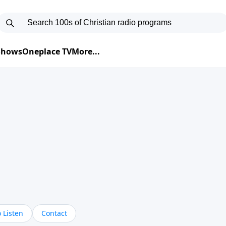
 Shows
Oneplace TV
More...
 Listen
Contact