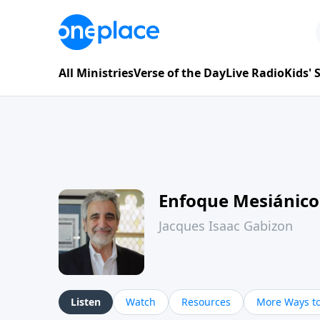
All Ministries
Verse of the Day
Live Radio
Kids'
Enfoque Mesiánico
Jacques Isaac Gabizon
Listen
Watch
Resources
More Ways to