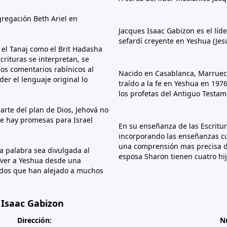
gregación Beth Ariel en
Jacques Isaac Gabizon es el líd
sefardí creyente en Yeshua (Jesú
o el Tanaj como el Brit Hadasha
rituras se interpretan, se
os comentarios rabínicos al
Nacido en Casablanca, Marrueco
er el lenguaje original lo
traído a la fe en Yeshua en 197
los profetas del Antiguo Testam
arte del plan de Dios, Jehová no
e hay promesas para Israel
En su enseñanza de las Escritura
incorporando las enseñanzas cul
una comprensión mas precisa de 
la palabra sea divulgada al
esposa Sharon tienen cuatro hijo
 ver a Yeshua desde una
dados que han alejado a muchos
 Isaac Gabizon
Dirección:
N