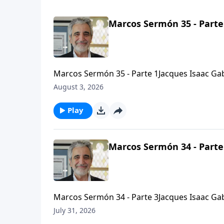
Marcos Sermón 35 - Parte
Marcos Sermón 35 - Parte 1Jacques Isaac Gab
Arielhttps://bethariel.ca
August 3, 2026
Play
Marcos Sermón 34 - Parte
Marcos Sermón 34 - Parte 3Jacques Isaac Gab
Arielhttps://bethariel.ca
July 31, 2026