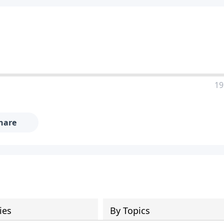
19
hare
ies
By Topics