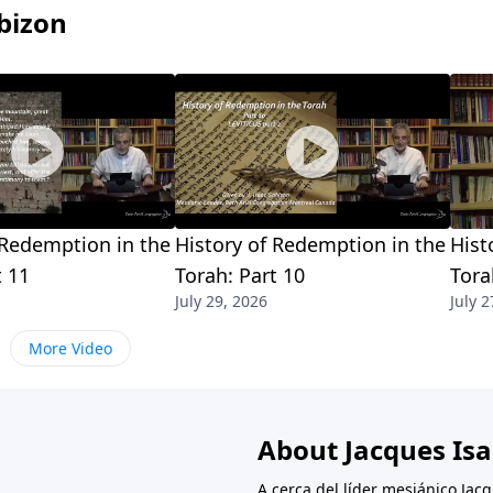
bizon
 Redemption in the
History of Redemption in the
Hist
t 11
Torah: Part 10
Tora
July 29, 2026
July 2
More Video
About Jacques Is
A cerca del líder mesiánico Jac