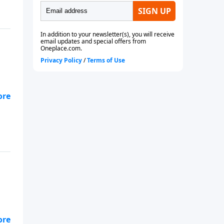
outside the land of Israel). Come
and learn what the Festival of
Purim is all about and why
Jewish people celebrate it.
Although the name of God is not
anywhere mentioned in the
book His presence permeates
the story from beginning to end.
We invite you to take a closer
look at just another attempt for
the world to annihilate the Jew. If
it wasn’t for God’s unconditional
love to her, God’s promise
through Paul’s that a remnant
according to grace would always
be present, would have long ago
been made void!