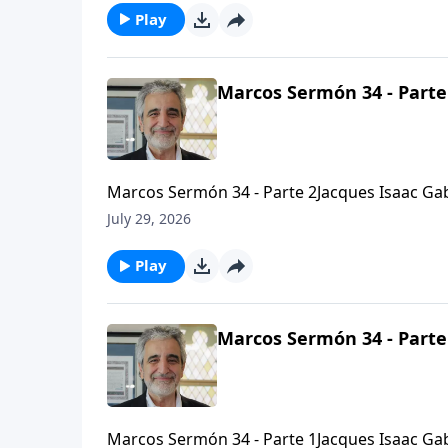
Play
Marcos Sermón 34 - Parte
Marcos Sermón 34 - Parte 2Jacques Isaac Gab
Arielhttps://bethariel.ca
July 29, 2026
Play
Marcos Sermón 34 - Parte
Marcos Sermón 34 - Parte 1Jacques Isaac Gab