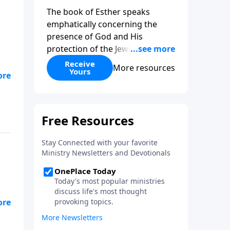
The book of Esther speaks
emphatically concerning the
presence of God and His
protection of the Jewish nation
from overt and government led
Receive
More resources
Yours
Antisemitism. We invite you to
download this flip-book
presentation of the story of
Purim, and don’t forget to click
the music icon to get that
messianic flavor while reading!
In this remarkable story in the
Hebrew Bible, you will get to see
so many of the so-called
coincidences which helped save
the Jewish nation while she was
in Diaspora (she still is in
Diaspora as many Jews today live