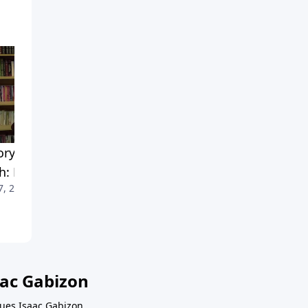
ory of Redemption in the
History of Redemption in t
h: Part 9
Torah: Part 8
7, 2026
July 24, 2026
aac Gabizon
ques Isaac Gabizon.