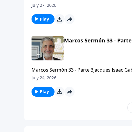
Arielhttps://bethariel.ca
July 27, 2026
Play
Marcos Sermón 33 - Parte
Marcos Sermón 33 - Parte 3Jacques Isaac Gab
Arielhttps://bethariel.ca
July 24, 2026
Play