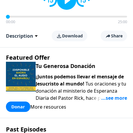
00:00
25:00
Description
Download
Share
Featured Offer
Tu Generosa Donación
¡Juntos podemos llevar el mensaje de
Jesucristo al mundo!
Tus oraciones y tu
donación al ministerio de Esperanza
Diaria del Pastor Rick, hace posible
compartir el amor y la esperanza de
More resources
Donar
Jesús con todos aquellos que están
perdidos y desesperados alrededor del
mundo. ¡Gracias por tu generoso
Past Episodes