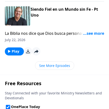
generosidad.
Siendo Fiel en un Mundo sin Fe - Pt
Uno
La Biblia nos dice que Dios busca personas con fe
pero que las personas fieles son difíciles de
July 22, 2026
encontrar. En esta transmisión, el Pastor Rick te
animará a confiar en Dios cuando se trata de tus
Play
finanzas, tu salud, tu trabajo y tus relaciones.
See More Episodes