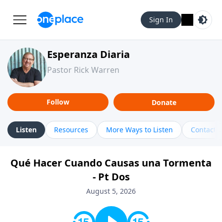
Sign In
Esperanza Diaria
Pastor Rick Warren
Follow
Donate
Listen
Resources
More Ways to Listen
Contact
Qué Hacer Cuando Causas una Tormenta
- Pt Dos
August 5, 2026