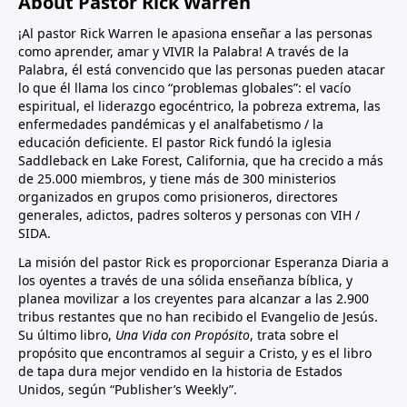
About Pastor Rick Warren
¡Al pastor Rick Warren le apasiona enseñar a las personas
como aprender, amar y VIVIR la Palabra! A través de la
Palabra, él está convencido que las personas pueden atacar
lo que él llama los cinco “problemas globales”: el vacío
espiritual, el liderazgo egocéntrico, la pobreza extrema, las
enfermedades pandémicas y el analfabetismo / la
educación deficiente. El pastor Rick fundó la iglesia
Saddleback en Lake Forest, California, que ha crecido a más
de 25.000 miembros, y tiene más de 300 ministerios
organizados en grupos como prisioneros, directores
generales, adictos, padres solteros y personas con VIH /
SIDA.
La misión del pastor Rick es proporcionar Esperanza Diaria a
los oyentes a través de una sólida enseñanza bíblica, y
planea movilizar a los creyentes para alcanzar a las 2.900
tribus restantes que no han recibido el Evangelio de Jesús.
Su último libro,
Una Vida con Propósito
, trata sobre el
propósito que encontramos al seguir a Cristo, y es el libro
de tapa dura mejor vendido en la historia de Estados
Unidos, según “Publisher’s Weekly”.