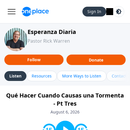
Sign In
Esperanza Diaria
Pastor Rick Warren
Follow
Donate
Listen
Resources
More Ways to Listen
Contact
Qué Hacer Cuando Causas una Tormenta
- Pt Tres
August 6, 2026