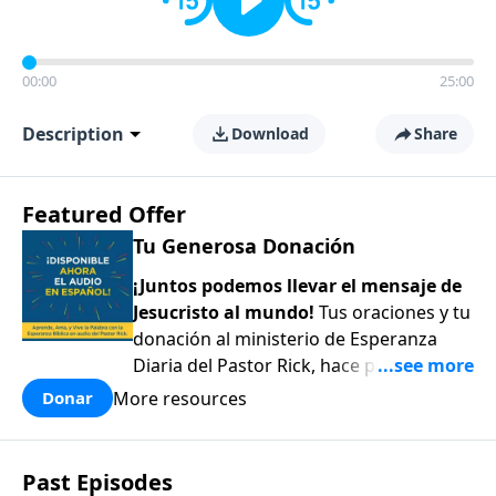
00:00
25:00
Description
Download
Share
Featured Offer
Tu Generosa Donación
¡Juntos podemos llevar el mensaje de
Jesucristo al mundo!
Tus oraciones y tu
donación al ministerio de Esperanza
Diaria del Pastor Rick, hace posible
compartir el amor y la esperanza de
More resources
Donar
Jesús con todos aquellos que están
perdidos y desesperados alrededor del
mundo. ¡Gracias por tu generoso
Past Episodes