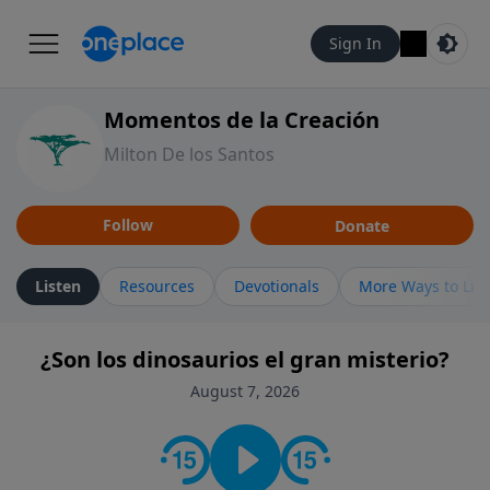
Sign In
Momentos de la Creación
Milton De los Santos
Follow
Donate
Listen
Resources
Devotionals
More Ways to Lis
¿Son los dinosaurios el gran misterio?
August 7, 2026