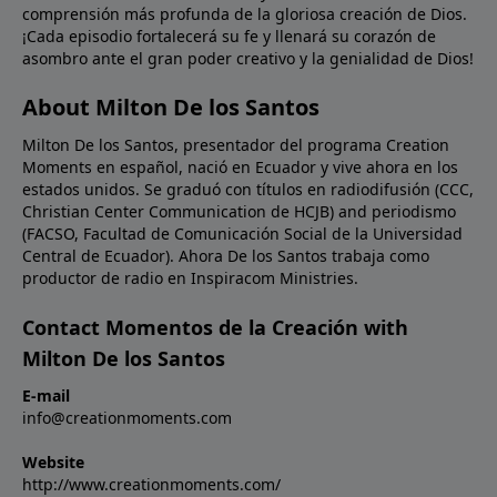
comprensión más profunda de la gloriosa creación de Dios.
palabras de Jesús a Nicodemo, si la Biblia nos habla
¡Cada episodio fortalecerá su fe y llenará su corazón de
de cosas terrenales y no las creemos, ¿cómo
asombro ante el gran poder creativo y la genialidad de Dios!
podremos creer en la Biblia cuando nos habla de las
cosas celestiales?Oración: Señor, creemos; ayuda
About Milton De los Santos
nuestra incredulidad. Llénanos de un nuevo aprecio
Milton De los Santos, presentador del programa Creation
por Tu Palabra para que podamos ser instruidos por
Moments en español, nació en Ecuador y vive ahora en los
Ti en toda verdad. En Nombre de Cristo Jesús.
estados unidos. Se graduó con títulos en radiodifusión (CCC,
Amén.Imagen: Isaac Newton's experiment on light.
Christian Center Communication de HCJB) and periodismo
(FACSO, Facultad de Comunicación Social de la Universidad
Central de Ecuador). Ahora De los Santos trabaja como
productor de radio en Inspiracom Ministries.
Contact Momentos de la Creación with
Milton De los Santos
E-mail
info@creationmoments.com
Website
http://www.creationmoments.com/