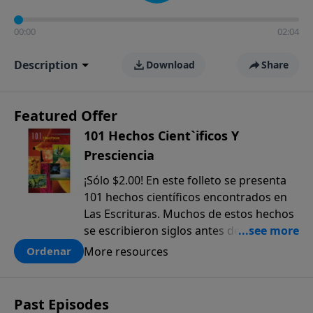
00:00
02:04
Description
Download
Share
Featured Offer
101 Hechos Cient`ificos Y
Presciencia
¡Sólo $2.00! En este folleto se presenta
101 hechos científicos encontrados en
Las Escrituras. Muchos de estos hechos
se escribieron siglos antes de que
fueran descubiertos. El anticipado
More resources
Ordenar
conocimiento científico que sólo se
encuentra en la Biblia, ofrece una pieza
más a la prueba colectiva de que la
Past Episodes