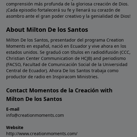
comprensión más profunda de la gloriosa creación de Dios.
palabras de Jesús a Nicodemo, si la Biblia nos habla
¡Cada episodio fortalecerá su fe y llenará su corazón de
de cosas terrenales y no las creemos, ¿cómo
asombro ante el gran poder creativo y la genialidad de Dios!
podremos creer en la Biblia cuando nos habla de las
cosas celestiales?Oración: Señor, creemos; ayuda
About Milton De los Santos
nuestra incredulidad. Llénanos de un nuevo aprecio
Milton De los Santos, presentador del programa Creation
por Tu Palabra para que podamos ser instruidos por
Moments en español, nació en Ecuador y vive ahora en los
Ti en toda verdad. En Nombre de Cristo Jesús.
estados unidos. Se graduó con títulos en radiodifusión (CCC,
Amén.Imagen: Isaac Newton's experiment on light.
Christian Center Communication de HCJB) and periodismo
(FACSO, Facultad de Comunicación Social de la Universidad
Central de Ecuador). Ahora De los Santos trabaja como
productor de radio en Inspiracom Ministries.
Contact Momentos de la Creación with
Milton De los Santos
E-mail
info@creationmoments.com
Website
http://www.creationmoments.com/