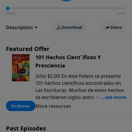
00:00
02:04
Description
Download
Share
Featured Offer
101 Hechos Cient`ificos Y
Presciencia
¡Sólo $2.00! En este folleto se presenta
101 hechos científicos encontrados en
Las Escrituras. Muchos de estos hechos
se escribieron siglos antes de que
fueran descubiertos. El anticipado
More resources
Ordenar
conocimiento científico que sólo se
encuentra en la Biblia, ofrece una pieza
más a la prueba colectiva de que la
Past Episodes