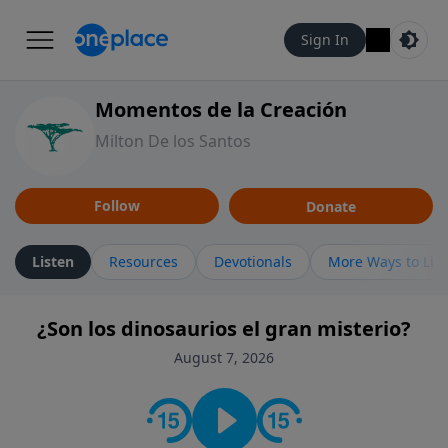
Sign In
Momentos de la Creación
Milton De los Santos
Follow
Donate
Listen
Resources
Devotionals
More Ways to Lis
¿Son los dinosaurios el gran misterio?
August 7, 2026