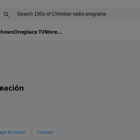
 Shows
Oneplace TV
More...
eación
ys to Listen
Contact