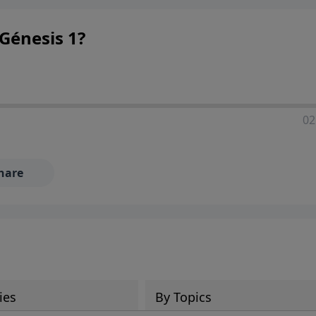
Génesis 1?
02
hare
ies
By Topics