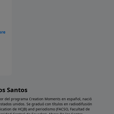
es
tó
s
que
fue
e!
ás
de
de
e
en:
n
os Santos
da
s
dor del programa Creation Moments en español, nació
estados unidos. Se graduó con títulos en radiodifusión
cation de HCJB) and periodismo (FACSO, Facultad de
 y