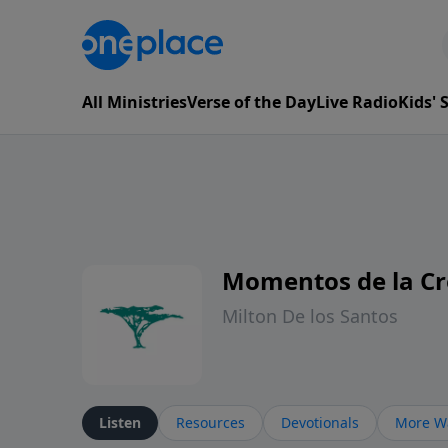
All Ministries
Verse of the Day
Live Radio
Kids'
Momentos de la Cr
Milton De los Santos
Listen
Resources
Devotionals
More Wa