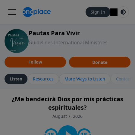
Sign In
Pautas Para Vivir
Guidelines International Ministries
Follow
Donate
Listen
Resources
More Ways to Listen
Contact
¿Me bendecirá Dios por mis prácticas
espirituales?
August 7, 2026