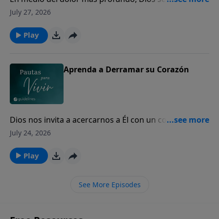
los corazones quebrantados para mostrarles Su
July 27, 2026
amor y presencia.
Play
Aprenda a Derramar su Corazón
Dios nos invita a acercarnos a Él con un corazón
sincero, incluso en nuestros momentos de mayor
July 24, 2026
dolor y quebranto.
Play
See More Episodes