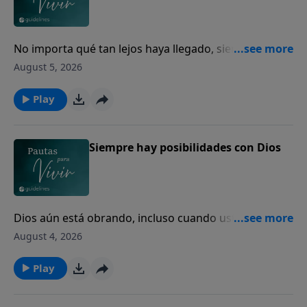
No importa qué tan lejos haya llegado, siempre
puede volver a casa con Dios.
August 5, 2026
Play
Siempre hay posibilidades con Dios
Dios aún está obrando, incluso cuando usted no
puede ver el final.
August 4, 2026
Play