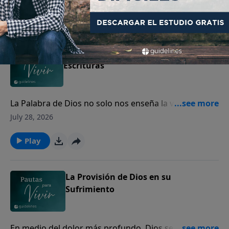
perdón.
Play
Cómo interpretar y aplicar las
Escrituras
La Palabra de Dios no solo nos enseña la verdad, sino
que transforma nuestro corazón y guía nuestra vida.
July 28, 2026
Play
La Provisión de Dios en su
Sufrimiento
En medio del dolor más profundo, Dios se acerca a