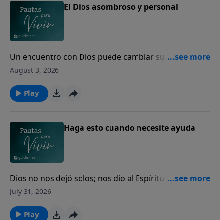
El Dios asombroso y personal
Un encuentro con Dios puede cambiar su vida para
siempre.
August 3, 2026
Play
Haga esto cuando necesite ayuda
Dios no nos dejó solos; nos dio al Espíritu Santo para
guiarnos, fortalecernos y acompañarnos cada día.
July 31, 2026
Play