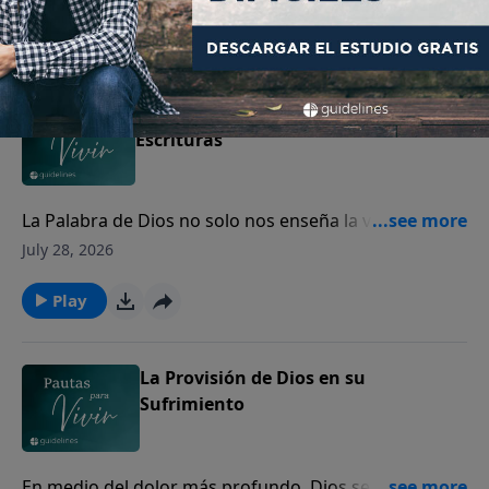
perdón.
Play
Cómo interpretar y aplicar las
Escrituras
La Palabra de Dios no solo nos enseña la verdad, sino
que transforma nuestro corazón y guía nuestra vida.
July 28, 2026
Play
La Provisión de Dios en su
Sufrimiento
En medio del dolor más profundo, Dios se acerca a