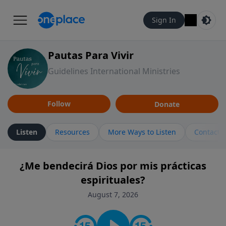
Sign In
Pautas Para Vivir
Guidelines International Ministries
Follow
Donate
Listen
Resources
More Ways to Listen
Contact
¿Me bendecirá Dios por mis prácticas
espirituales?
August 7, 2026