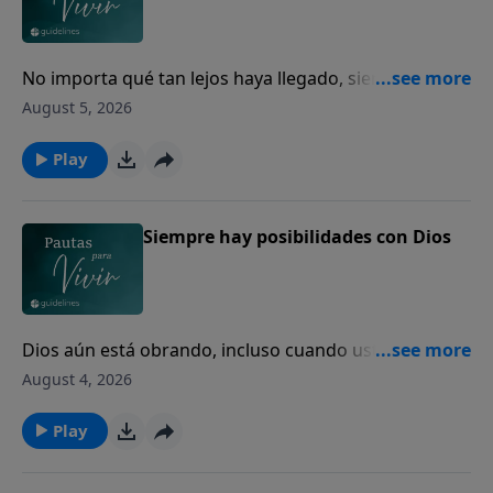
No importa qué tan lejos haya llegado, siempre
puede volver a casa con Dios.
August 5, 2026
Play
Siempre hay posibilidades con Dios
Dios aún está obrando, incluso cuando usted no
puede ver el final.
August 4, 2026
Play