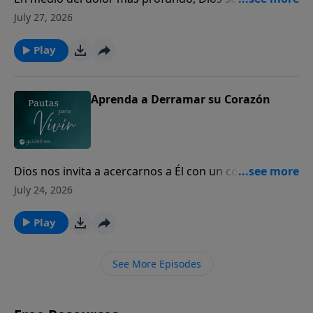
los corazones quebrantados para mostrarles Su
July 27, 2026
amor y presencia.
Play
Aprenda a Derramar su Corazón
Dios nos invita a acercarnos a Él con un corazón
sincero, incluso en nuestros momentos de mayor
July 24, 2026
dolor y quebranto.
Play
See More Episodes