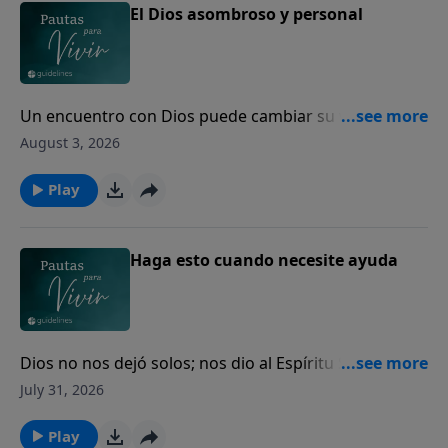
El Dios asombroso y personal
Un encuentro con Dios puede cambiar su vida para
siempre.
August 3, 2026
Play
Haga esto cuando necesite ayuda
Dios no nos dejó solos; nos dio al Espíritu Santo para
guiarnos, fortalecernos y acompañarnos cada día.
July 31, 2026
Play